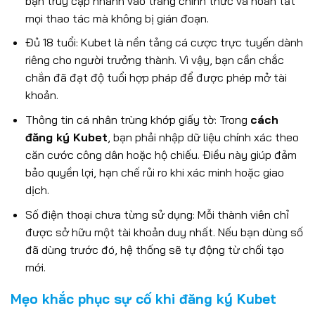
bạn truy cập nhanh vào trang chính thức và hoàn tất
mọi thao tác mà không bị gián đoạn.
Đủ 18 tuổi: Kubet là nền tảng cá cược trực tuyến dành
riêng cho người trưởng thành. Vì vậy, bạn cần chắc
chắn đã đạt độ tuổi hợp pháp để được phép mở tài
khoản.
Thông tin cá nhân trùng khớp giấy tờ: Trong
cách
đăng ký Kubet
, bạn phải nhập dữ liệu chính xác theo
căn cước công dân hoặc hộ chiếu. Điều này giúp đảm
bảo quyền lợi, hạn chế rủi ro khi xác minh hoặc giao
dịch.
Số điện thoại chưa từng sử dụng: Mỗi thành viên chỉ
được sở hữu một tài khoản duy nhất. Nếu bạn dùng số
đã dùng trước đó, hệ thống sẽ tự động từ chối tạo
mới.
Mẹo khắc phục sự cố khi đăng ký Kubet