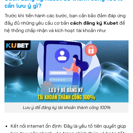
cần lưu ý gì?
Trước khi tiến hành các bước, bạn cần bảo đảm đáp ứng
đầy đủ những yêu cầu cơ bản
cách đăng ký Kubet
để
hệ thống chấp nhận và kích hoạt tài khoản như:
Lưu ý để đăng ký tài khoản thành công 100%
Kết nối internet ổn định: Đây là yếu tố tiên quyết giúp