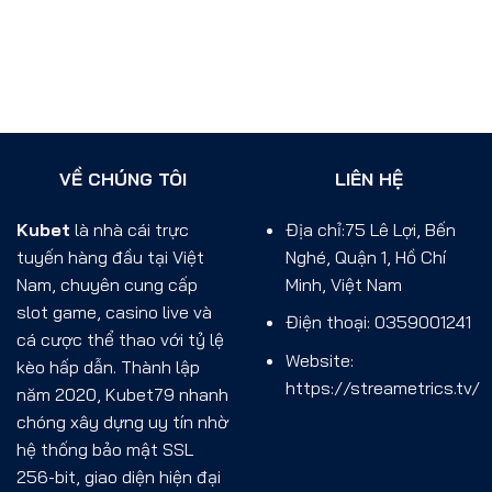
VỀ CHÚNG TÔI
LIÊN HỆ
Kubet
là nhà cái trực
Địa chỉ:75 Lê Lợi, Bến
tuyến hàng đầu tại Việt
Nghé, Quận 1, Hồ Chí
Nam, chuyên cung cấp
Minh, Việt Nam
slot game, casino live và
Điện thoại: 0359001241
cá cược thể thao với tỷ lệ
Website:
kèo hấp dẫn. Thành lập
https://streametrics.tv/
năm 2020, Kubet79 nhanh
chóng xây dựng uy tín nhờ
hệ thống bảo mật SSL
256-bit, giao diện hiện đại