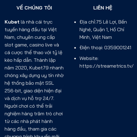
VỀ CHÚNG TÔI
LIÊN HỆ
Kubet
là nhà cái trực
Địa chỉ:75 Lê Lợi, Bến
tuyến hàng đầu tại Việt
Nghé, Quận 1, Hồ Chí
Nam, chuyên cung cấp
Minh, Việt Nam
slot game, casino live và
Điện thoại: 0359001241
cá cược thể thao với tỷ lệ
Website:
kèo hấp dẫn. Thành lập
https://streametrics.tv/
năm 2020, Kubet79 nhanh
chóng xây dựng uy tín nhờ
hệ thống bảo mật SSL
256-bit, giao diện hiện đại
và dịch vụ hỗ trợ 24/7.
Người chơi có thể trải
nghiệm hàng trăm trò chơi
từ các nhà phát hành
hàng đầu, tham gia các
chương trình khuyến mãi