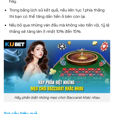
hay.
Trong bảng lịch sử kết quả, nếu liên tục 1 phía thắng
thì bạn có thể tăng dần tiền ở bên còn lại.
Nếu bỏ qua những ván đầu mà không vào tiền vội, tỷ lệ
thắng sẽ tăng lên ít nhất 10% đến 15%.
Hãy phân biệt những mẹo chơi Baccarat khác nhau
Soi cầu hiệu quả