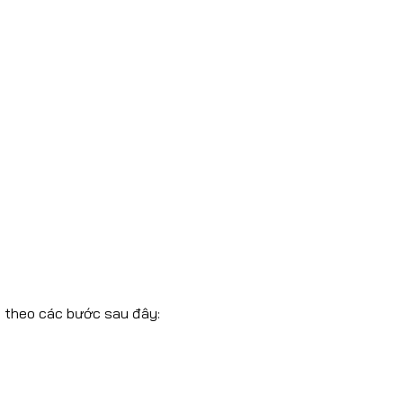
t theo các bước sau đây: