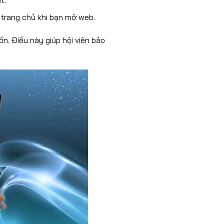
 trang chủ khi bạn mở web.
n. Điều này giúp hội viên bảo