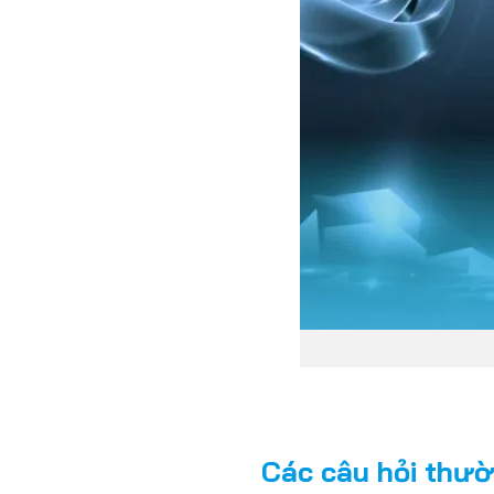
Các câu hỏi thườ