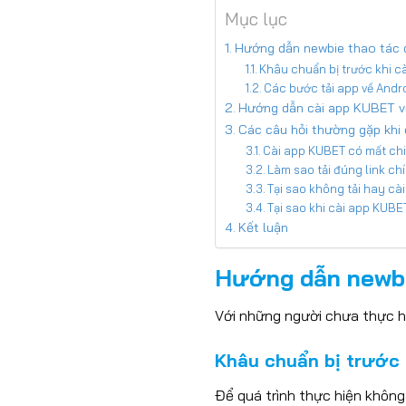
Mục lục
Hướng dẫn newbie thao tác 
Khâu chuẩn bị trước khi c
Các bước tải app về Andr
Hướng dẫn cài app KUBET v
Các câu hỏi thường gặp khi 
Cài app KUBET có mất chi
Làm sao tải đúng link ch
Tại sao không tải hay c
Tại sao khi cài app KUBET
Kết luận
Hướng dẫn newbi
Với những người chưa thực h
Khâu chuẩn bị trước 
Để quá trình thực hiện không