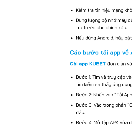
Kiểm tra tín hiệu mạng kh
Dung lượng bộ nhớ máy đủ
tra trước cho chính xác.
Nếu dùng Android, hãy bật
Các bước tải app về
Cài app KUBET
đơn giản vớ
Bước 1: Tìm và truy cập và
tìm kiếm sẽ thấy ứng dụn
Bước 2: Nhấn vào “Tải App”
Bước 3: Vào trong phần “
đầu.
Bước 4: Mở tệp APK vừa d