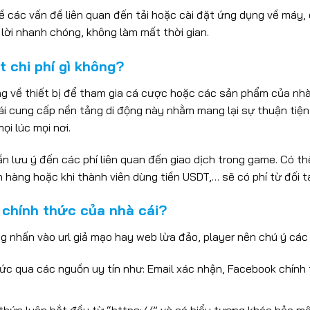
ề các vấn đề liên quan đến tải hoặc cài đặt ứng dụng về máy
lời nhanh chóng, không làm mất thời gian.
 chi phí gì không?
ng về thiết bị để tham gia cá cược hoặc các sản phẩm của nhà 
 cái cung cấp nền tảng di động này nhằm mang lại sự thuận tiện
ọi lúc mọi nơi.
n lưu ý đến các phí liên quan đến giao dịch trong game. Có thể
 hàng hoặc khi thành viên dùng tiền USDT,… sẽ có phí từ đối t
k chính thức của nhà cái?
ng nhấn vào url giả mạo hay web lừa đảo, player nên chú ý các
ức qua các nguồn uy tín như: Email xác nhận, Facebook chính 
h thức luôn bắt đầu từ “https://” và có biểu tượng khóa bảo m