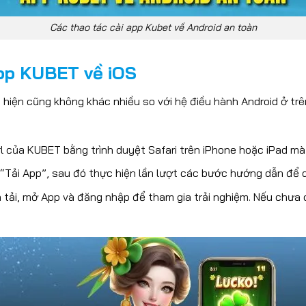
Các thao tác cài app Kubet về Android an toàn
pp KUBET về iOS
hiện cũng không khác nhiều so với hệ điều hành Android ở trê
.
url của KUBET bằng trình duyệt Safari trên iPhone hoặc iPad mà
“Tải App”, sau đó thực hiện lần lượt các bước hướng dẫn để 
h tải, mở App và đăng nhập để tham gia trải nghiệm. Nếu chư