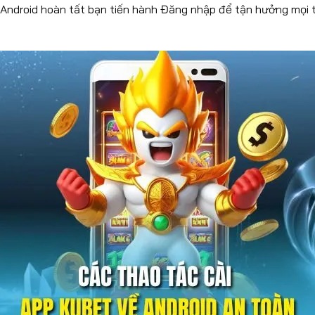
o Android hoàn tất bạn tiến hành Đăng nhập để tận hưởng mọi 