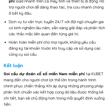
phí
load nhanh trên cả máy tính và thiết bị di động. Hỗ
trợ người chơi dễ dàng thao tác, tra cứu nhanh chóng
ở bất kỳ đâu.
Dịch vụ tư vấn trực tuyến 24/7 với đội ngũ chuyên gia
có kinh nghiệm lâu năm, sẵn sàng giải đáp và phân tích
các thắc mắc liên quan đến từng giá trị.
Hoàn toàn miễn phí cho mọi người, không yêu cầu
đăng ký tài khoản trước khi truy cập và sử dụng các
công cụ soi cầu.
Kết luận
Soi cầu dự đoán xổ số miền Nam miễn phí
tại KUBET
mang đến cho người chơi lợi thế lớn trong hành trình
chinh phục chiến thắng. Khi áp dụng những phương pháp
phân tích chuẩn xác kết hợp cùng dữ liệu được thống kê
chi tiết, bạn sẽ chủ động hơn trong mỗi quyết định xuống
tiền.