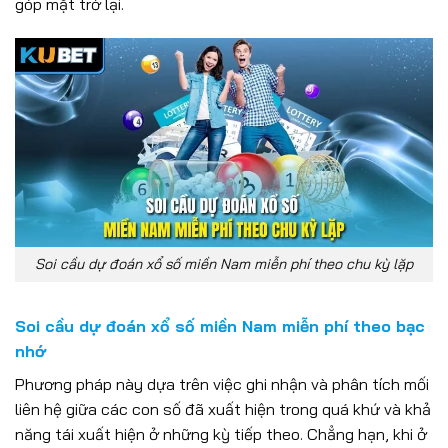
góp mặt trở lại.
Soi cầu dự đoán xổ số miền Nam miễn phí theo chu kỳ lặp
Soi cầu dự đoán xổ số miền Nam miễn phí theo bạc
nhớ
Phương pháp này dựa trên việc ghi nhận và phân tích mối
liên hệ giữa các con số đã xuất hiện trong quá khứ và khả
năng tái xuất hiện ở những kỳ tiếp theo. Chẳng hạn, khi ở