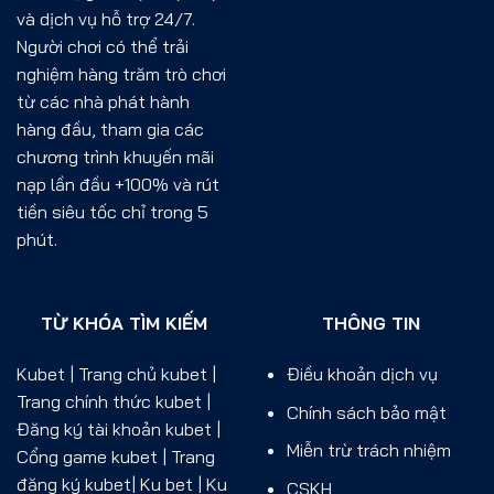
và dịch vụ hỗ trợ 24/7.
Người chơi có thể trải
nghiệm hàng trăm trò chơi
từ các nhà phát hành
hàng đầu, tham gia các
chương trình khuyến mãi
nạp lần đầu +100% và rút
tiền siêu tốc chỉ trong 5
phút.
TỪ KHÓA TÌM KIẾM
THÔNG TIN
Kubet | Trang chủ kubet |
Điều khoản dịch vụ
Trang chính thức kubet |
Chính sách bảo mật
Đăng ký tài khoản kubet |
Miễn trừ trách nhiệm
Cổng game kubet | Trang
đăng ký kubet| Ku bet | Ku
CSKH