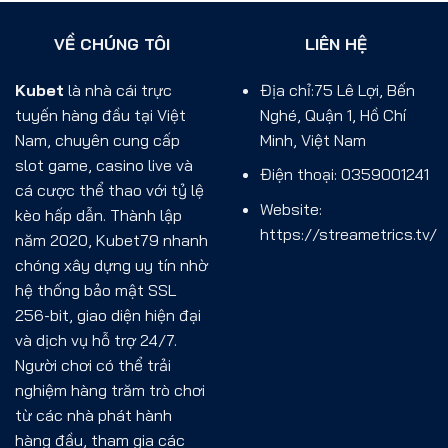
VỀ CHÚNG TÔI
LIÊN HỆ
Kubet
là nhà cái trực
Địa chỉ:75 Lê Lợi, Bến
tuyến hàng đầu tại Việt
Nghé, Quận 1, Hồ Chí
Nam, chuyên cung cấp
Minh, Việt Nam
slot game, casino live và
Điện thoại: 0359001241
cá cược thể thao với tỷ lệ
Website:
kèo hấp dẫn. Thành lập
https://streametrics.tv/
năm 2020, Kubet79 nhanh
chóng xây dựng uy tín nhờ
hệ thống bảo mật SSL
256-bit, giao diện hiện đại
và dịch vụ hỗ trợ 24/7.
Người chơi có thể trải
nghiệm hàng trăm trò chơi
từ các nhà phát hành
hàng đầu, tham gia các