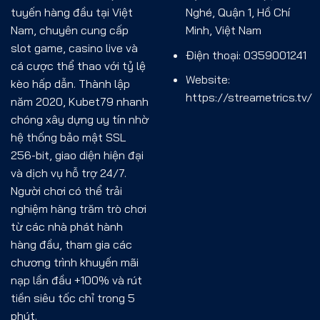
tuyến hàng đầu tại Việt
Nghé, Quận 1, Hồ Chí
Nam, chuyên cung cấp
Minh, Việt Nam
slot game, casino live và
Điện thoại: 0359001241
cá cược thể thao với tỷ lệ
Website:
kèo hấp dẫn. Thành lập
https://streametrics.tv/
năm 2020, Kubet79 nhanh
chóng xây dựng uy tín nhờ
hệ thống bảo mật SSL
256-bit, giao diện hiện đại
và dịch vụ hỗ trợ 24/7.
Người chơi có thể trải
nghiệm hàng trăm trò chơi
từ các nhà phát hành
hàng đầu, tham gia các
chương trình khuyến mãi
nạp lần đầu +100% và rút
tiền siêu tốc chỉ trong 5
phút.