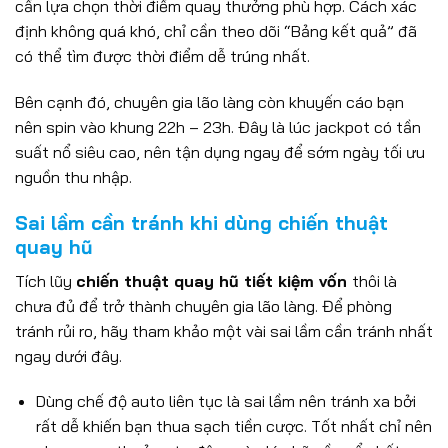
cần lựa chọn thời điểm quay thưởng phù hợp. Cách xác
định không quá khó, chỉ cần theo dõi “Bảng kết quả” đã
có thể tìm được thời điểm dễ trúng nhất.
Bên cạnh đó, chuyên gia lão làng còn khuyến cáo bạn
nên spin vào khung 22h – 23h. Đây là lúc jackpot có tần
suất nổ siêu cao, nên tận dụng ngay để sớm ngày tối ưu
nguồn thu nhập.
Sai lầm cần tránh khi dùng chiến thuật
quay hũ
Tích lũy
chiến thuật quay hũ tiết kiệm vốn
thôi là
chưa đủ để trở thành chuyên gia lão làng. Để phòng
tránh rủi ro, hãy tham khảo một vài sai lầm cần tránh nhất
ngay dưới đây.
Dùng chế độ auto liên tục là sai lầm nên tránh xa bởi
rất dễ khiến bạn thua sạch tiền cược. Tốt nhất chỉ nên