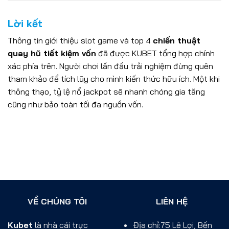
Lời kết
Thông tin giới thiệu slot game và top 4
chiến thuật
quay hũ tiết kiệm vốn
đã được KUBET tổng hợp chính
xác phía trên. Người chơi lần đầu trải nghiệm đừng quên
tham khảo để tích lũy cho mình kiến thức hữu ích. Một khi
thông thạo, tỷ lệ nổ jackpot sẽ nhanh chóng gia tăng
cũng như bảo toàn tối đa nguồn vốn.
VỀ CHÚNG TÔI
LIÊN HỆ
Kubet
là nhà cái trực
Địa chỉ:75 Lê Lợi, Bến