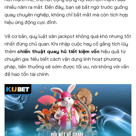
nhiều năm ra mắt. Đến đây, bạn sẽ bất ngờ trước guồng
quay chuyên nghiệp, không chỉ bắt mắt mà còn tích hợp
hiệu ứng động cực đỉnh.
Về cơ bản, quy luật săn jackpot không quá khó nhưng tốt
nhất đừng chủ quan. Khi nhập cuộc hay cố gắng tích lũy
thêm
chiến thuật quay hũ tiết kiệm vốn
hiệu quả từ
chuyên gia. Nếu biết cách vận dụng linh hoạt phương
pháp, tiền thưởng sẽ sớm được tối ưu, nói không với vấn
đề hao tổn tài chính.