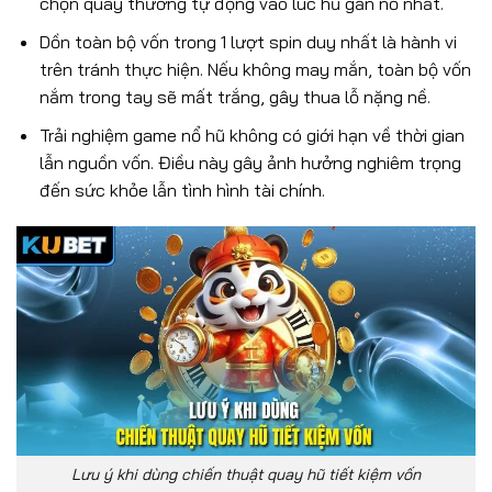
chọn quay thưởng tự động vào lúc hũ gần nổ nhất.
Dồn toàn bộ vốn trong 1 lượt spin duy nhất là hành vi
trên tránh thực hiện. Nếu không may mắn, toàn bộ vốn
nắm trong tay sẽ mất trắng, gây thua lỗ nặng nề.
Trải nghiệm game nổ hũ không có giới hạn về thời gian
lẫn nguồn vốn. Điều này gây ảnh hưởng nghiêm trọng
đến sức khỏe lẫn tình hình tài chính.
Lưu ý khi dùng chiến thuật quay hũ tiết kiệm vốn